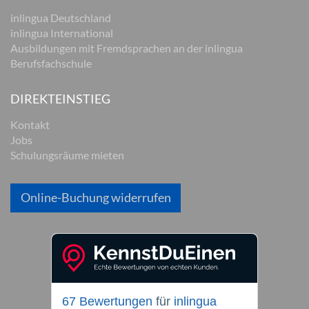
inlingua Deutschland
inlingua International
Ausbildungen mit Fremdsprachen an der inlingua
Berufsfachschule
DIREKTEINSTIEG
Kontakt
Jobs
Schulungsräume mieten
Online-Buchung widerrufen
67 Bewertungen
für
inlingua