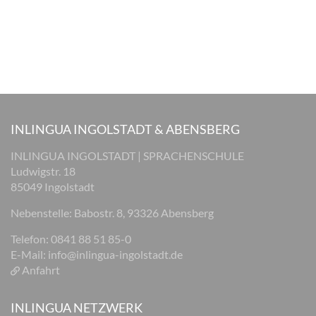
INLINGUA INGOLSTADT & ABENSBERG
INLINGUA INGOLSTADT | SPRACHENSCHULE
Ludwigstr. 18
85049 Ingolstadt
Nebenstelle: Babostr. 8, 93326 Abensberg
Telefon: 0841 88 51 85-0
E-Mail:
info@inlingua-ingolstadt.de
Anfahrt
INLINGUA NETZWERK