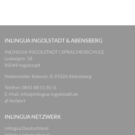
INLINGUA INGOLSTADT & ABENSBERG
INLINGUA INGOLSTADT | SPRACHENSCHULE
Ludwigstr. 18
85049 Ingolstadt
Nebenstelle: Babostr. 8, 93326 Abensberg
Telefon: 0841 88 51 85-0
E-Mail:
info@inlingua-ingolstadt.de
Anfahrt
INLINGUA NETZWERK
inlingua Deutschland
inlingua International