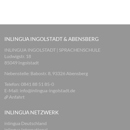
INLINGUA INGOLSTADT & ABENSBERG
INLINGUA INGOLSTADT | SPRACHENSCHULE
Ludwigstr. 18
85049 Ingolstadt
Nebenstelle: Babostr. 8, 93326 Abensberg
Telefon: 0841 88 51 85-0
E-Mail:
info@inlingua-ingolstadt.de
Anfahrt
INLINGUA NETZWERK
inlingua Deutschland
inlingua International