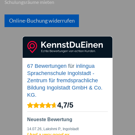
Schulungsräume mieten
Online-Buchung widerrufen
67 Bewertungen
für
inlingua
Sprachenschule Ingolstadt -
Zentrum für fremdsprachliche
Bildung Ingolstadt GmbH & Co.
KG.
4,7
/
5
Neueste Bewertung
14.07.26
, Lakshmi P., Ingolstadt
I had a very good ex...