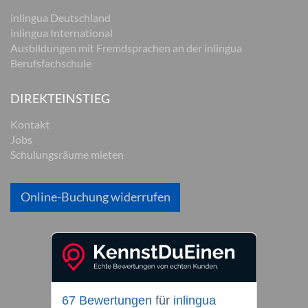
inlingua Deutschland
inlingua International
Ausbildungen mit Fremdsprachen an der inlingua
Berufsfachschule
DIREKTEINSTIEG
Kontakt
Jobs
Schulungsräume mieten
Online-Buchung widerrufen
67 Bewertungen
für
inlingua