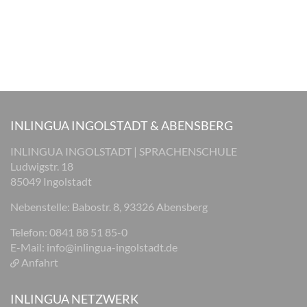
INLINGUA INGOLSTADT & ABENSBERG
INLINGUA INGOLSTADT | SPRACHENSCHULE
Ludwigstr. 18
85049 Ingolstadt
Nebenstelle: Babostr. 8, 93326 Abensberg
Telefon: 0841 88 51 85-0
E-Mail:
info@inlingua-ingolstadt.de
Anfahrt
INLINGUA NETZWERK