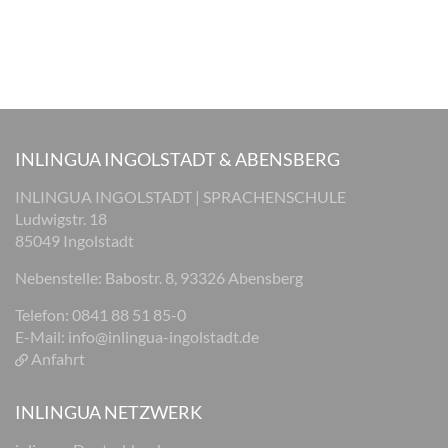
INLINGUA INGOLSTADT & ABENSBERG
INLINGUA INGOLSTADT | SPRACHENSCHULE
Ludwigstr. 18
85049 Ingolstadt
Nebenstelle: Babostr. 8, 93326 Abensberg
Telefon: 0841 88 51 85-0
E-Mail:
info@inlingua-ingolstadt.de
Anfahrt
INLINGUA NETZWERK