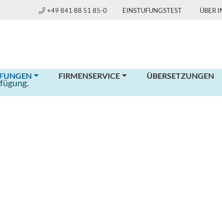
+49 841 88 51 85-0
EINSTUFUNGSTEST
ÜBER 
(CURRENT)
FUNGEN
FIRMENSERVICE
ÜBERSETZUNGEN
rfügung.