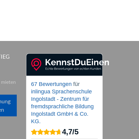
IEG
 mieten
67 Bewertungen
für
inlingua Sprachenschule
Ingolstadt - Zentrum für
hung
fremdsprachliche Bildung
en
Ingolstadt GmbH & Co.
KG.
4,7
/
5