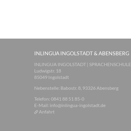
INLINGUA INGOLSTADT & ABENSBERG
INLINGUA INGOLSTADT | SPRACHENSCHULE
Ludwigstr. 18
85049 Ingolstadt
Nebenstelle: Babostr. 8, 93326 Abensberg
Telefon: 0841 88 51 85-0
E-Mail:
info@inlingua-ingolstadt.de
Anfahrt