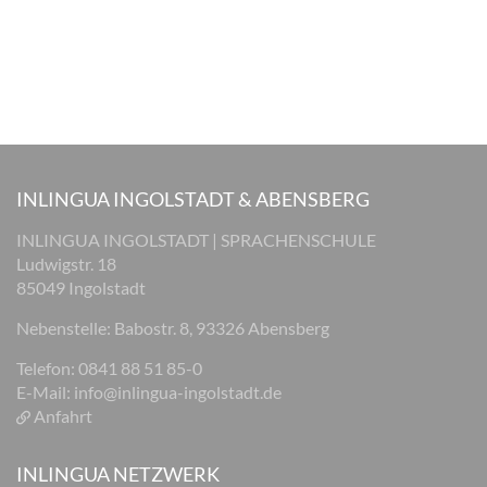
INLINGUA INGOLSTADT & ABENSBERG
INLINGUA INGOLSTADT | SPRACHENSCHULE
Ludwigstr. 18
85049 Ingolstadt
Nebenstelle: Babostr. 8, 93326 Abensberg
Telefon: 0841 88 51 85-0
E-Mail:
info@inlingua-ingolstadt.de
Anfahrt
INLINGUA NETZWERK