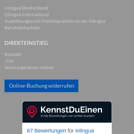
inlingua Deutschland
inlingua International
Ausbildungen mit Fremdsprachen an der inlingua
Berufsfachschule
DIREKTEINSTIEG
Kontakt
Jobs
Schulungsräume mieten
Online-Buchung widerrufen
67 Bewertungen
für
inlingua