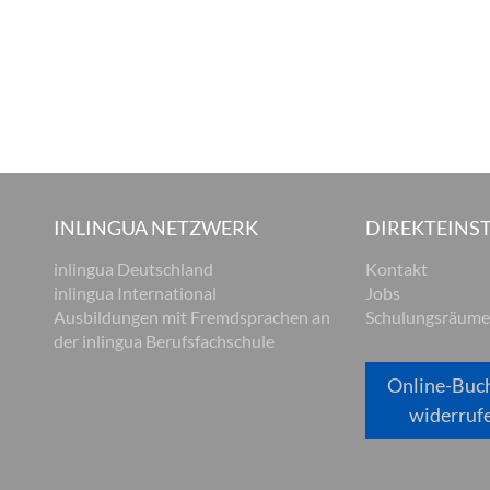
INLINGUA NETZWERK
DIREKTEINST
inlingua Deutschland
Kontakt
inlingua International
Jobs
Ausbildungen mit Fremdsprachen an
Schulungsräume
der inlingua Berufsfachschule
Online-Buc
widerruf