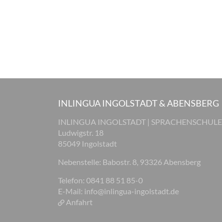
INLINGUA INGOLSTADT & ABENSBERG
INLINGUA INGOLSTADT | SPRACHENSCHULE
Ludwigstr. 18
85049 Ingolstadt
Nebenstelle: Babostr. 8, 93326 Abensberg
Telefon: 0841 88 51 85-0
E-Mail:
info@inlingua-ingolstadt.de
Anfahrt