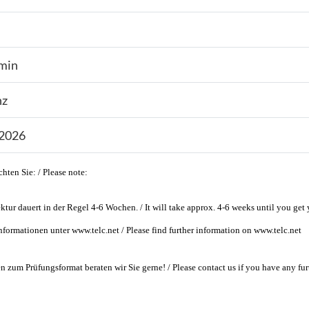
min
nz
.2026
chten Sie: / Please note:
ktur dauert in der Regel 4-6 Wochen. / It will take approx. 4-6 weeks until you get y
nformationen unter www.telc.net / Please find further information on www.telc.net
n zum Prüfungsformat beraten wir Sie gerne! / Please contact us if you have any fur