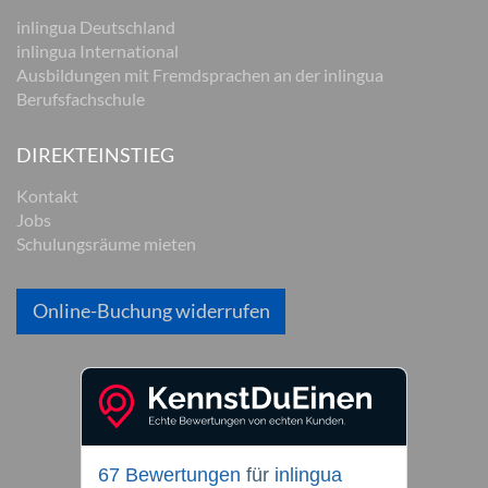
inlingua Deutschland
inlingua International
Ausbildungen mit Fremdsprachen an der inlingua
Berufsfachschule
DIREKTEINSTIEG
Kontakt
Jobs
Schulungsräume mieten
Online-Buchung widerrufen
67 Bewertungen
für
inlingua