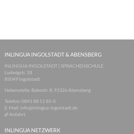
INLINGUA INGOLSTADT & ABENSBERG
INLINGUA INGOLSTADT | SPRACHENSCHULE
Ludwigstr. 18
85049 Ingolstadt
Nebenstelle: Babostr. 8, 93326 Abensberg
Telefon: 0841 88 51 85-0
E-Mail:
info@inlingua-ingolstadt.de
Anfahrt
INLINGUA NETZWERK