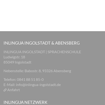
INLINGUA INGOLSTADT & ABENSBERG
INLINGUA INGOLSTADT | SPRACHENSCHULE
Ludwigstr. 18
85049 Ingolstadt
Nebenstelle: Babostr. 8, 93326 Abensberg
Telefon: 0841 88 51 85-0
E-Mail:
info@inlingua-ingolstadt.de
Anfahrt
INLINGUA NETZWERK