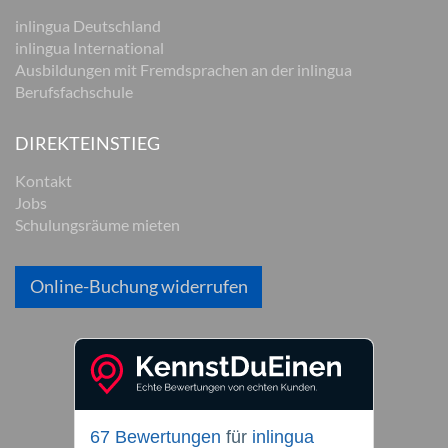
inlingua Deutschland
inlingua International
Ausbildungen mit Fremdsprachen an der inlingua
Berufsfachschule
DIREKTEINSTIEG
Kontakt
Jobs
Schulungsräume mieten
Online-Buchung widerrufen
67 Bewertungen
für
inlingua