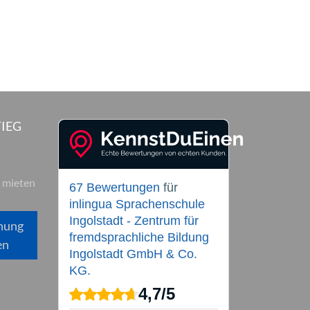
IEG
 mieten
67 Bewertungen
für
inlingua Sprachenschule
Ingolstadt - Zentrum für
hung
fremdsprachliche Bildung
en
Ingolstadt GmbH & Co.
KG.
4,7
/
5