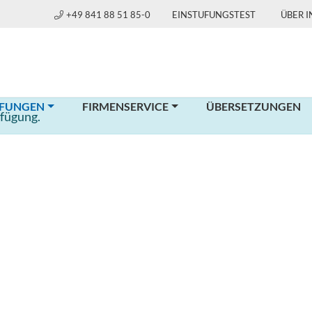
+49 841 88 51 85-0
EINSTUFUNGSTEST
ÜBER 
(CURRENT)
FUNGEN
FIRMENSERVICE
ÜBERSETZUNGEN
rfügung.