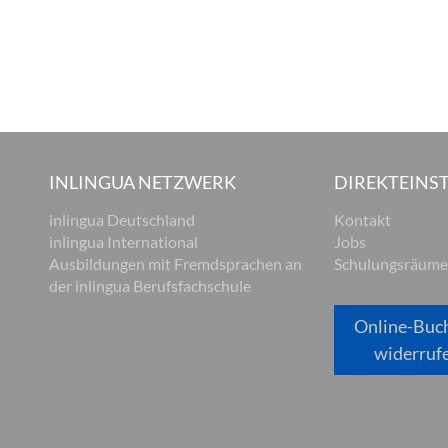
INLINGUA NETZWERK
DIREKTEINST
inlingua Deutschland
Kontakt
inlingua International
Jobs
Ausbildungen mit Fremdsprachen an
Schulungsräume
der inlingua Berufsfachschule
Online-Buc
widerruf