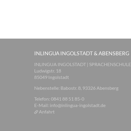
INLINGUA INGOLSTADT & ABENSBERG
INLINGUA INGOLSTADT | SPRACHENSCHULE
Ludwigstr. 18
85049 Ingolstadt
Nebenstelle: Babostr. 8, 93326 Abensberg
Telefon: 0841 88 51 85-0
E-Mail:
info@inlingua-ingolstadt.de
Anfahrt