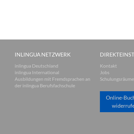
INLINGUA NETZWERK
DIREKTEINST
inlingua Deutschland
Kontakt
inlingua International
Jobs
Ausbildungen mit Fremdsprachen an
Schulungsräume
der inlingua Berufsfachschule
Online-Buc
widerruf