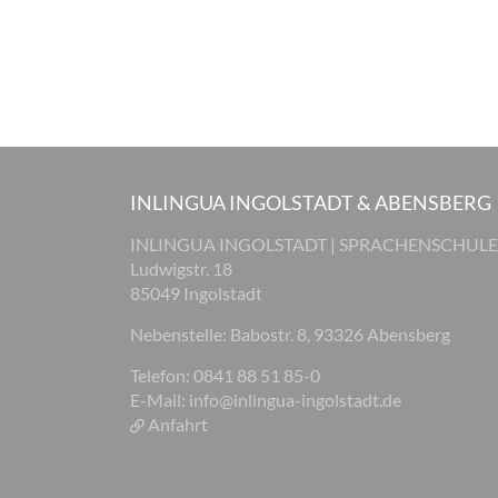
INLINGUA INGOLSTADT & ABENSBERG
INLINGUA INGOLSTADT | SPRACHENSCHULE
Ludwigstr. 18
85049 Ingolstadt
Nebenstelle: Babostr. 8, 93326 Abensberg
Telefon: 0841 88 51 85-0
E-Mail:
info@inlingua-ingolstadt.de
Anfahrt