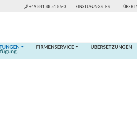
+49 841 88 51 85-0
EINSTUFUNGSTEST
ÜBER 
(CURRENT)
FUNGEN
FIRMENSERVICE
ÜBERSETZUNGEN
rfügung.