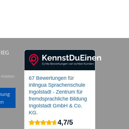
IEG
 mieten
67 Bewertungen
für
inlingua Sprachenschule
Ingolstadt - Zentrum für
hung
fremdsprachliche Bildung
en
Ingolstadt GmbH & Co.
KG.
4,7
/
5