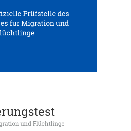
izielle Prüfstelle des
s für Migration und
lüchtlinge
erungstest
igration und Flüchtlinge