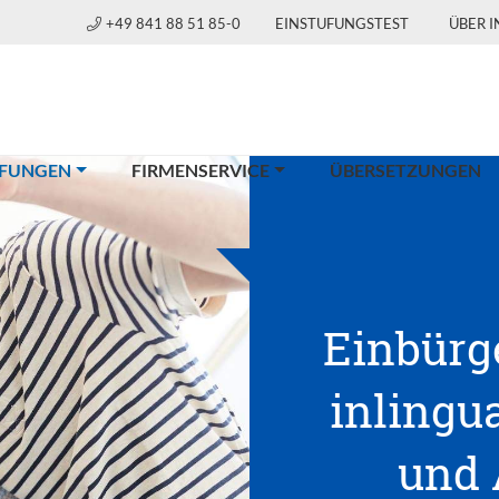
+49 841 88 51 85-0
EINSTUFUNGSTEST
ÜBER 
(CURRENT)
FUNGEN
FIRMENSERVICE
ÜBERSETZUNGEN
Einbürg
inlingua
und 