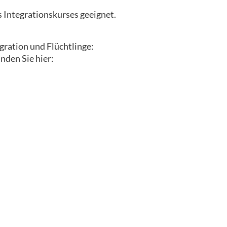
s Integrationskurses geeignet.
gration und Flüchtlinge:
nden Sie hier: