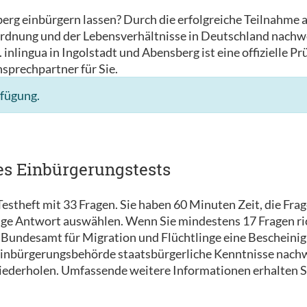
berg einbürgern lassen? Durch die erfolgreiche Teilnahme
rdnung und der Lebensverhältnisse in Deutschland nachwe
inlingua in Ingolstadt und Abensberg ist eine offizielle P
nsprechpartner für Sie.
rfügung.
es Einbürgerungstests
estheft mit 33 Fragen. Sie haben 60 Minuten Zeit, die Fra
tige Antwort auswählen. Wenn Sie mindestens 17 Fragen ri
Bundesamt für Migration und Flüchtlinge eine Bescheinigu
 Einbürgerungsbehörde staatsbürgerliche Kenntnisse nachw
wiederholen. Umfassende weitere Informationen erhalten S