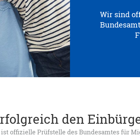
Wir sind off
Bundesamte
F
erfolgreich den Einbürg
ist offizielle Prüfstelle des Bundesamtes für M