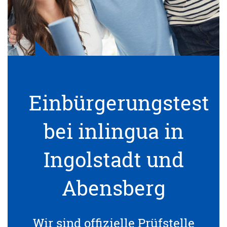
Einbürgerungstest
bei inlingua in
Ingolstadt und
Abensberg
Wir sind offizielle Prüfstelle