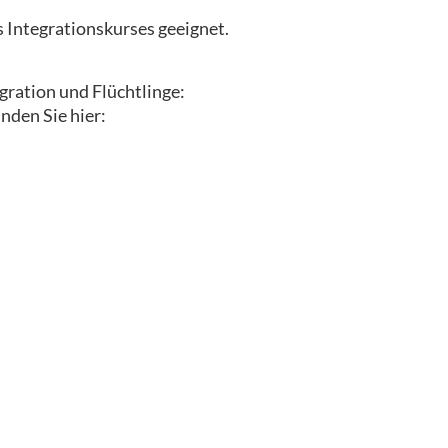
s Integrationskurses geeignet.
gration und Flüchtlinge:
nden Sie hier: