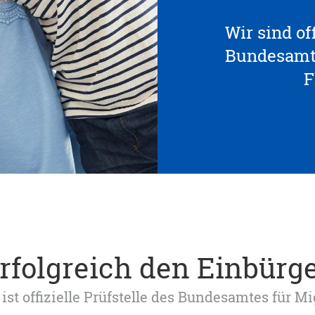
Wir sind off
Bundesamte
F
erfolgreich den Einbürg
ist offizielle Prüfstelle des Bundesamtes für M