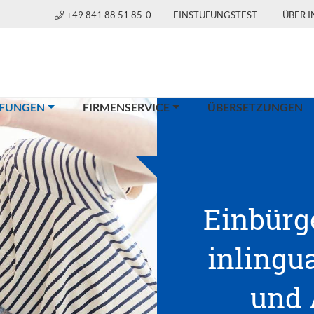
+49 841 88 51 85-0
EINSTUFUNGSTEST
ÜBER 
(CURRENT)
FUNGEN
FIRMENSERVICE
ÜBERSETZUNGEN
Einbürg
inlingua
und 