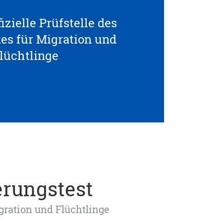
izielle Prüfstelle des
s für Migration und
lüchtlinge
erungstest
igration und Flüchtlinge