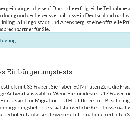
berg einbürgern lassen? Durch die erfolgreiche Teilnahme
rdnung und der Lebensverhältnisse in Deutschland nachwe
inlingua in Ingolstadt und Abensberg ist eine offizielle P
nsprechpartner für Sie.
rfügung.
es Einbürgerungstests
estheft mit 33 Fragen. Sie haben 60 Minuten Zeit, die Fra
tige Antwort auswählen. Wenn Sie mindestens 17 Fragen ri
Bundesamt für Migration und Flüchtlinge eine Bescheinigu
 Einbürgerungsbehörde staatsbürgerliche Kenntnisse nachw
wiederholen. Umfassende weitere Informationen erhalten S