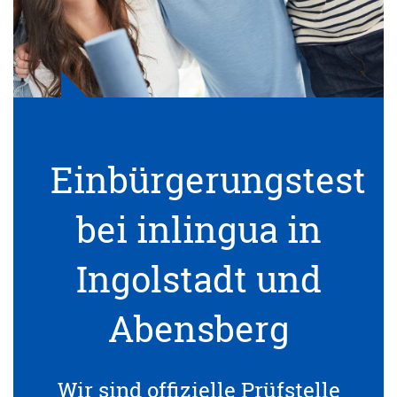
Einbürgerungstest
bei inlingua in
Ingolstadt und
Abensberg
Wir sind offizielle Prüfstelle