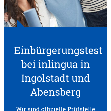
Einbürgerungstest
bei inlingua in
Ingolstadt und
Abensberg
Wir sind offizielle Prüfstelle