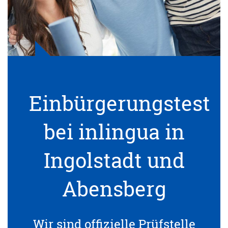
Einbürgerungstest
bei inlingua in
Ingolstadt und
Abensberg
Wir sind offizielle Prüfstelle