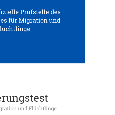
izielle Prüfstelle des
s für Migration und
lüchtlinge
erungstest
igration und Flüchtlinge