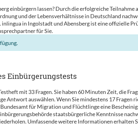
berg einbürgern lassen? Durch die erfolgreiche Teilnahme
rdnung und der Lebensverhältnisse in Deutschland nachwe
inlingua in Ingolstadt und Abensberg ist eine offizielle P
nsprechpartner für Sie.
rfügung.
es Einbürgerungstests
estheft mit 33 Fragen. Sie haben 60 Minuten Zeit, die Fra
tige Antwort auswählen. Wenn Sie mindestens 17 Fragen ri
Bundesamt für Migration und Flüchtlinge eine Bescheinigu
 Einbürgerungsbehörde staatsbürgerliche Kenntnisse nachw
wiederholen. Umfassende weitere Informationen erhalten S