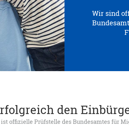
Wir sind off
Bundesamte
F
erfolgreich den Einbürg
ist offizielle Prüfstelle des Bundesamtes für M