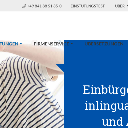
+49 841 88 51 85-0
EINSTUFUNGSTEST
ÜBER 
(CURRENT)
FUNGEN
FIRMENSERVICE
ÜBERSETZUNGEN
Einbürg
inlingua
und 