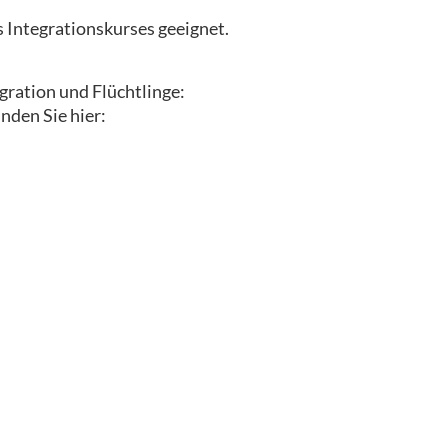
s Integrationskurses geeignet.
gration und Flüchtlinge:
nden Sie hier: