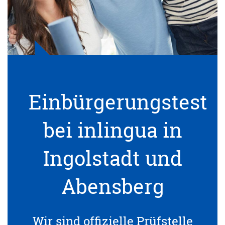
Einbürgerungstest
bei inlingua in
Ingolstadt und
Abensberg
Wir sind offizielle Prüfstelle