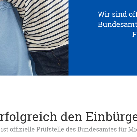
Wir sind off
Bundesamte
F
erfolgreich den Einbürg
ist offizielle Prüfstelle des Bundesamtes für M