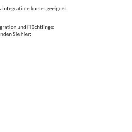
s Integrationskurses geeignet.
gration und Flüchtlinge:
nden Sie hier: