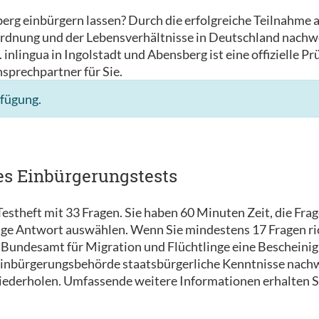
berg einbürgern lassen? Durch die erfolgreiche Teilnahme
rdnung und der Lebensverhältnisse in Deutschland nachwe
inlingua in Ingolstadt und Abensberg ist eine offizielle P
nsprechpartner für Sie.
rfügung.
es Einbürgerungstests
estheft mit 33 Fragen. Sie haben 60 Minuten Zeit, die Fra
tige Antwort auswählen. Wenn Sie mindestens 17 Fragen ri
Bundesamt für Migration und Flüchtlinge eine Bescheinigu
 Einbürgerungsbehörde staatsbürgerliche Kenntnisse nachw
wiederholen. Umfassende weitere Informationen erhalten S