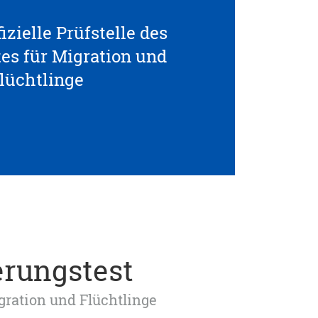
izielle Prüfstelle des
s für Migration und
lüchtlinge
erungstest
igration und Flüchtlinge