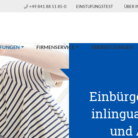
+49 841 88 51 85-0
EINSTUFUNGSTEST
ÜBER 
(CURRENT)
FUNGEN
FIRMENSERVICE
ÜBERSETZUNGEN
Einbürg
inlingua
und 