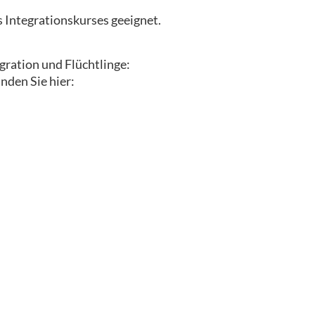
s Integrationskurses geeignet.
gration und Flüchtlinge:
nden Sie hier: