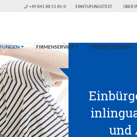
+49 841 88 51 85-0
EINSTUFUNGSTEST
ÜBER 
(CURRENT)
FUNGEN
FIRMENSERVICE
ÜBERSETZUNGEN
Einbürg
inlingua
und 