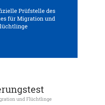
izielle Prüfstelle des
s für Migration und
lüchtlinge
erungstest
igration und Flüchtlinge