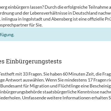
berg einbürgern lassen? Durch die erfolgreiche Teilnahme
rdnung und der Lebensverhältnisse in Deutschland nachwe
inlingua in Ingolstadt und Abensberg ist eine offizielle P
nsprechpartner für Sie.
rfügung.
es Einbürgerungstests
estheft mit 33 Fragen. Sie haben 60 Minuten Zeit, die Fra
tige Antwort auswählen. Wenn Sie mindestens 17 Fragen ri
Bundesamt für Migration und Flüchtlinge eine Bescheinigu
 Einbürgerungsbehörde staatsbürgerliche Kenntnisse nachw
wiederholen. Umfassende weitere Informationen erhalten S