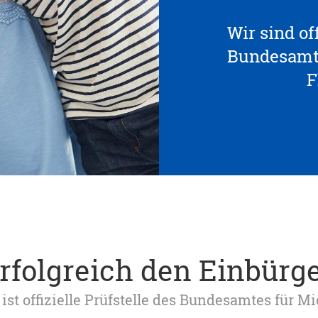
Wir sind off
Bundesamte
F
erfolgreich den Einbürg
ist offizielle Prüfstelle des Bundesamtes für M