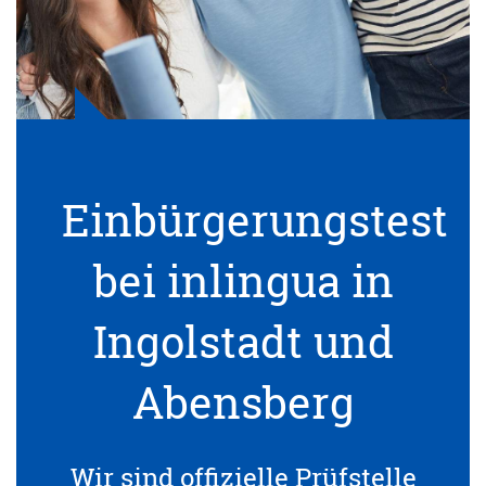
Einbürgerungstest
bei inlingua in
Ingolstadt und
Abensberg
Wir sind offizielle Prüfstelle