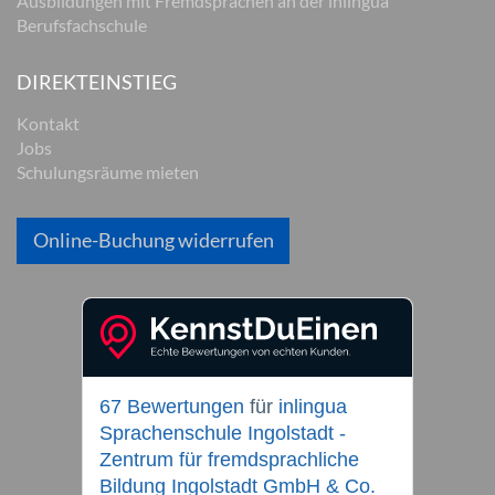
Ausbildungen mit Fremdsprachen an der inlingua
Berufsfachschule
DIREKTEINSTIEG
Kontakt
Jobs
Schulungsräume mieten
Online-Buchung widerrufen
67 Bewertungen
für
inlingua
Sprachenschule Ingolstadt -
Zentrum für fremdsprachliche
Bildung Ingolstadt GmbH & Co.