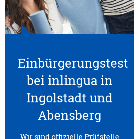
Einbürgerungstest
bei inlingua in
Ingolstadt und
Abensberg
Wir sind offizielle Prüfstelle