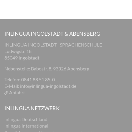
INLINGUA INGOLSTADT & ABENSBERG
INLINGUA INGOLSTADT | SPRACHENSCHULE
Ludwigstr. 18
85049 Ingolstadt
Nebenstelle: Babostr. 8, 93326 Abensberg
Telefon: 0841 88 51 85-0
E-Mail:
info@inlingua-ingolstadt.de
Anfahrt
INLINGUA NETZWERK
inlingua Deutschland
inlingua International