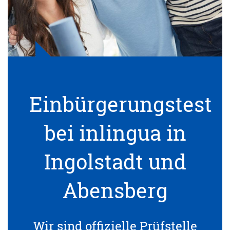
Einbürgerungstest
bei inlingua in
Ingolstadt und
Abensberg
Wir sind offizielle Prüfstelle