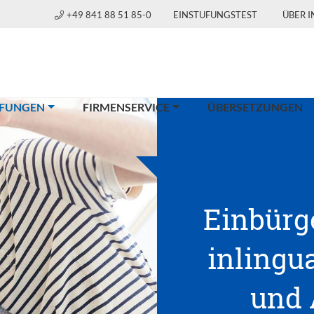
+49 841 88 51 85-0
EINSTUFUNGSTEST
ÜBER 
(CURRENT)
FUNGEN
FIRMENSERVICE
ÜBERSETZUNGEN
Einbürg
inlingua
und 