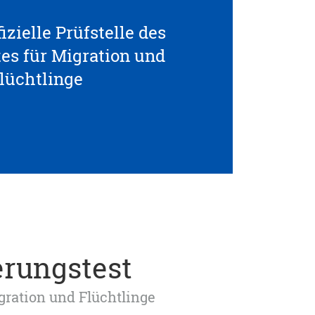
izielle Prüfstelle des
s für Migration und
lüchtlinge
erungstest
igration und Flüchtlinge