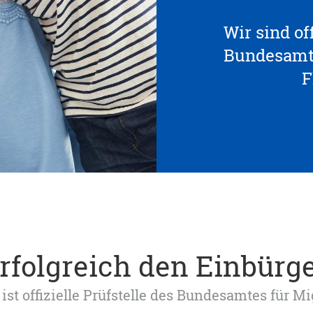
Wir sind off
Bundesamte
F
erfolgreich den Einbürg
ist offizielle Prüfstelle des Bundesamtes für M