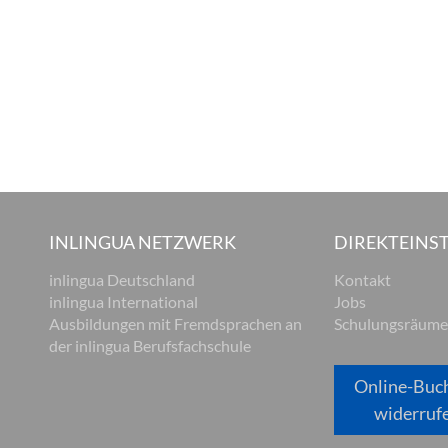
INLINGUA NETZWERK
DIREKTEINST
inlingua Deutschland
Kontakt
inlingua International
Jobs
Ausbildungen mit Fremdsprachen an
Schulungsräume
der inlingua Berufsfachschule
Online-Buc
widerruf