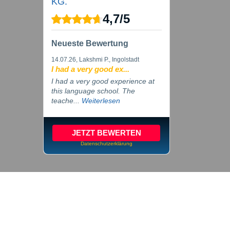
KG.
4,7
/
5
Neueste Bewertung
14.07.26
, Lakshmi P., Ingolstadt
I had a very good ex...
I had a very good experience at
this language school. The
teache...
Weiterlesen
JETZT BEWERTEN
Datenschutzerklärung