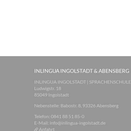
INLINGUA INGOLSTADT & ABENSBERG
INLINGUA INGOLSTADT | SPRACHENSCHULE
Ludwigstr. 18
85049 Ingolstadt
Nebenstelle: Babostr. 8, 93326 Abensberg
Telefon: 0841 88 51 85-0
E-Mail:
info@inlingua-ingolstadt.de
Anfahrt