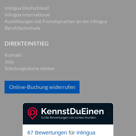
inlingua Deutschland
inlingua International
Ausbildungen mit Fremdsprachen an der inlingua
Berufsfachschule
DIREKTEINSTIEG
Kontakt
Jobs
Schulungsräume mieten
Online-Buchung widerrufen
67 Bewertungen
für
inlingua