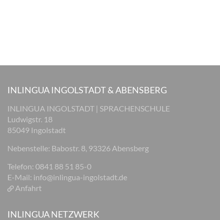
INLINGUA INGOLSTADT & ABENSBERG
INLINGUA INGOLSTADT | SPRACHENSCHULE
Ludwigstr. 18
85049 Ingolstadt
Nebenstelle: Babostr. 8, 93326 Abensberg
Telefon: 0841 88 51 85-0
E-Mail:
info@inlingua-ingolstadt.de
Anfahrt
INLINGUA NETZWERK