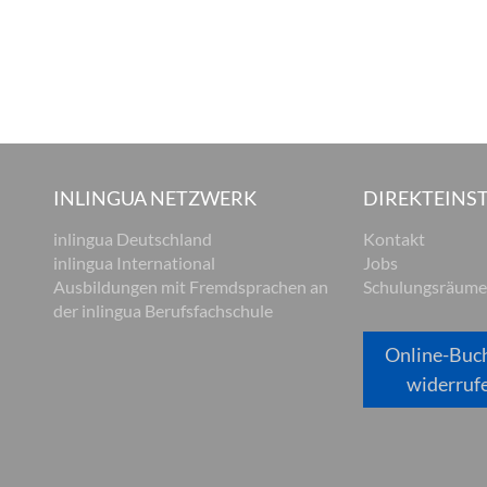
INLINGUA NETZWERK
DIREKTEINST
inlingua Deutschland
Kontakt
inlingua International
Jobs
Ausbildungen mit Fremdsprachen an
Schulungsräume
der inlingua Berufsfachschule
Online-Buc
widerruf