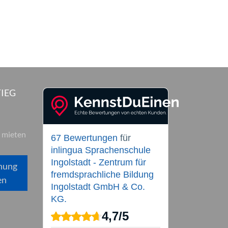
IEG
 mieten
67 Bewertungen
für
inlingua Sprachenschule
Ingolstadt - Zentrum für
hung
fremdsprachliche Bildung
en
Ingolstadt GmbH & Co.
KG.
4,7
/
5