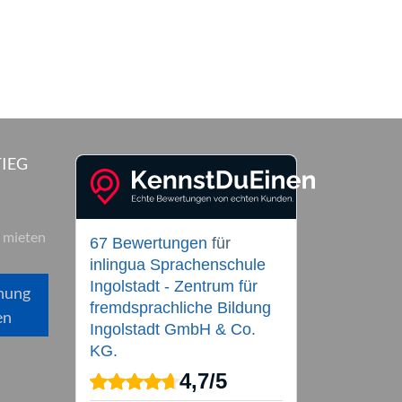
IEG
 mieten
67 Bewertungen
für
inlingua Sprachenschule
Ingolstadt - Zentrum für
hung
fremdsprachliche Bildung
en
Ingolstadt GmbH & Co.
KG.
4,7
/
5