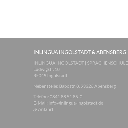
INLINGUA INGOLSTADT & ABENSBERG
INLINGUA INGOLSTADT | SPRACHENSCHULE
Ludwigstr. 18
85049 Ingolstadt
Nebenstelle: Babostr. 8, 93326 Abensberg
Telefon: 0841 88 51 85-0
E-Mail:
info@inlingua-ingolstadt.de
Anfahrt