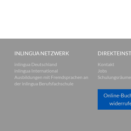
INLINGUA NETZWERK
DIREKTEINST
inlingua Deutschland
Kontakt
inlingua International
Jobs
Ausbildungen mit Fremdsprachen an
Schulungsräume
der inlingua Berufsfachschule
Online-Buc
widerruf