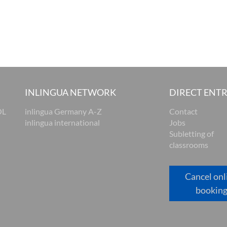
INLINGUA NETWORK
DIRECT ENT
OL
inlingua Germany A-Z
Contact
inlingua international
Jobs
Subletting of
classrooms
Cancel onl
bookin