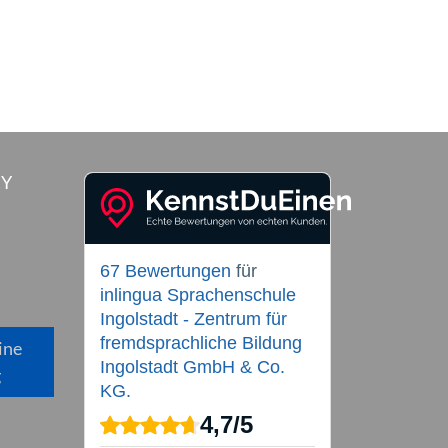
RY
67 Bewertungen
für
inlingua Sprachenschule
Ingolstadt - Zentrum für
fremdsprachliche Bildung
ine
Ingolstadt GmbH & Co.
g
KG.
4,7
/
5