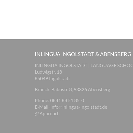
INLINGUA INGOLSTADT & ABENSBERG
INLINGUA INGOLSTADT | LANGUAGE SCHO
Ludwigstr. 18
85049 Ingolstadt
Branch: Babostr. 8, 93326 Abensberg
Phone: 0841 88 51 85-0
E-Mail:
info@inlingua-ingolstadt.de
Approach