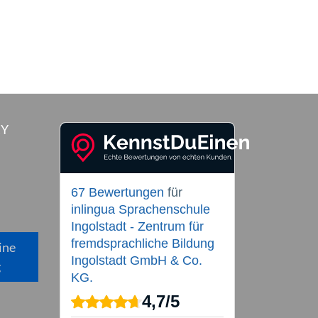
RY
67 Bewertungen
für
inlingua Sprachenschule
Ingolstadt - Zentrum für
fremdsprachliche Bildung
ine
Ingolstadt GmbH & Co.
g
KG.
4,7
/
5