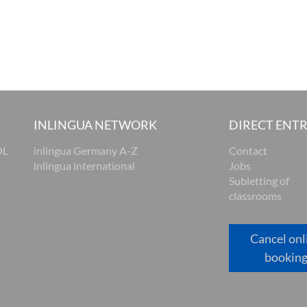
INLINGUA NETWORK
DIRECT ENT
OL
inlingua Germany A-Z
Contact
inlingua international
Jobs
Subletting of
classrooms
Cancel onl
bookin