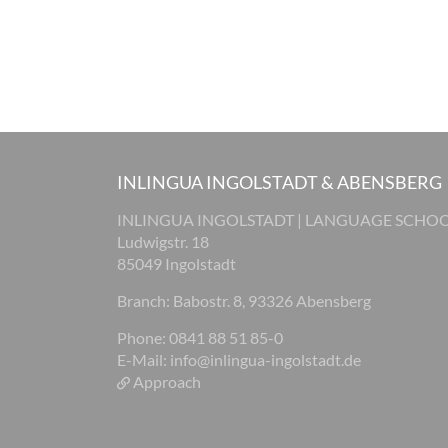
INLINGUA INGOLSTADT & ABENSBERG
INLINGUA INGOLSTADT | LANGUAGE SCHO
Ludwigstr. 18
85049 Ingolstadt
Branch: Babostr. 8, 93326 Abensberg
Phone: 0841 88 51 85-0
E-Mail:
info@inlingua-ingolstadt.de
Approach