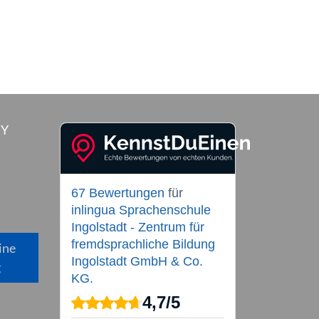
RY
67 Bewertungen
für
inlingua Sprachenschule
Ingolstadt - Zentrum für
fremdsprachliche Bildung
ine
Ingolstadt GmbH & Co.
g
KG.
4,7
/
5