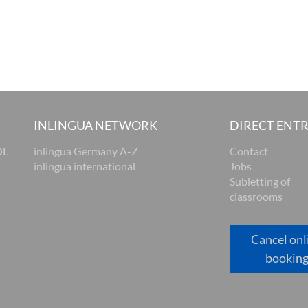
INLINGUA NETWORK
DIRECT ENT
OL
inlingua Germany A-Z
Contact
inlingua international
Jobs
Subletting of
classrooms
Cancel onl
bookin