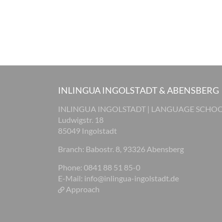
INLINGUA INGOLSTADT & ABENSBERG
INLINGUA INGOLSTADT | LANGUAGE SCHO
Ludwigstr. 18
85049 Ingolstadt
Branch: Babostr. 8, 93326 Abensberg
Phone: 0841 88 51 85-0
E-Mail:
info@inlingua-ingolstadt.de
Approach