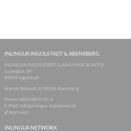
INLINGUA INGOLSTADT & ABENSBERG
INLINGUA INGOLSTADT | LANGUAGE SCHOOL
Ludwigstr. 18
85049 Ingolstadt
Branch: Babostr. 8, 93326 Abensberg
Phone: 0841 88 51 85-0
E-Mail:
info@inlingua-ingolstadt.de
Approach
INLINGUA NETWORK