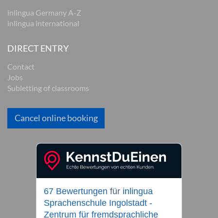
inlingua Germany A-Z
inlingua international
DIRECT ENTRY
Contact
Jobs
Subletting of classrooms
Cancel online booking
67 Bewertungen
für
inlingua
Sprachenschule Ingolstadt -
Zentrum für fremdsprachliche