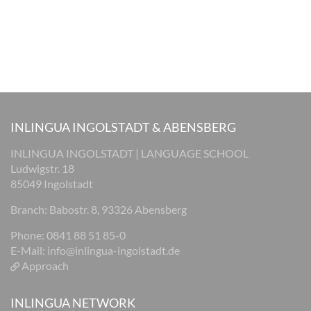
INLINGUA INGOLSTADT & ABENSBERG
INLINGUA INGOLSTADT | LANGUAGE SCHOOL
Ludwigstr. 18
85049 Ingolstadt
Branch: Babostr. 8, 93326 Abensberg
Phone: 0841 88 51 85-0
E-Mail:
info@inlingua-ingolstadt.de
Approach
INLINGUA NETWORK