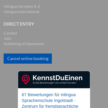
inlingua Germany A-Z
inlingua international
DIRECT ENTRY
Contact
Jobs
Subletting of classrooms
Cancel online booking
67 Bewertungen
für
inlingua
Sprachenschule Ingolstadt -
Zentrum für fremdsprachliche