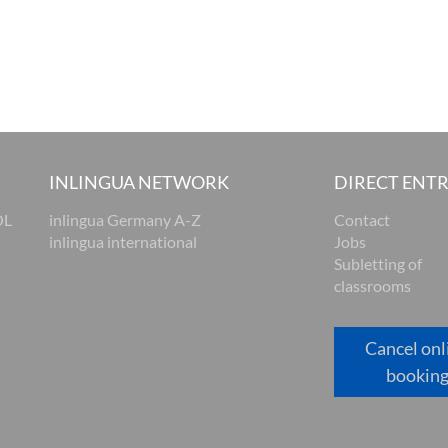
INLINGUA NETWORK
DIRECT ENT
OL
inlingua Germany A-Z
Contact
inlingua international
Jobs
Subletting of
classrooms
Cancel onl
bookin