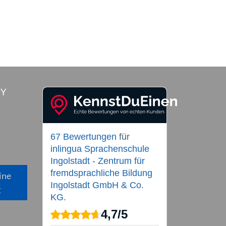
RY
67 Bewertungen
für
inlingua Sprachenschule
Ingolstadt - Zentrum für
fremdsprachliche Bildung
ine
Ingolstadt GmbH & Co.
g
KG.
4,7
/
5