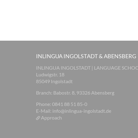
INLINGUA INGOLSTADT & ABENSBERG
INLINGUA INGOLSTADT | LANGUAGE SCHO
Ludwigstr. 18
85049 Ingolstadt
Branch: Babostr. 8, 93326 Abensberg
Phone: 0841 88 51 85-0
E-Mail:
info@inlingua-ingolstadt.de
Approach