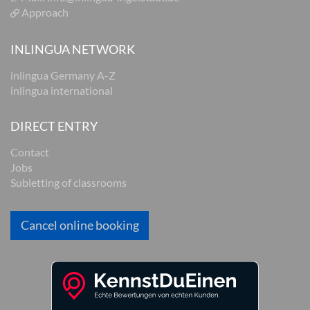
Approach
INLINGUA NETWORK
inlingua Germany A-Z
inlingua international
DIRECT ENTRY
Contact
Jobs
Subletting of classrooms
Cancel online booking