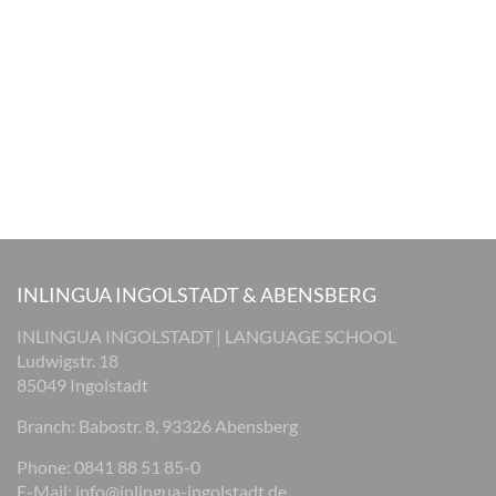
INLINGUA INGOLSTADT & ABENSBERG
INLINGUA INGOLSTADT | LANGUAGE SCHOOL
Ludwigstr. 18
85049 Ingolstadt
Branch: Babostr. 8, 93326 Abensberg
Phone: 0841 88 51 85-0
E-Mail:
info@inlingua-ingolstadt.de