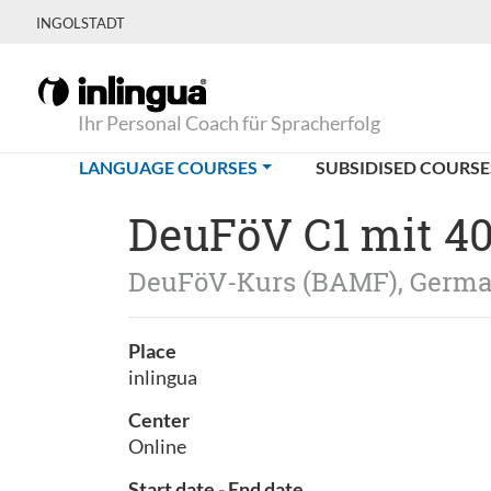
INGOLSTADT
Ihr Personal Coach für Spracherfolg
(CURRENT)
LANGUAGE COURSES
SUBSIDISED COURSE
DeuFöV C1 mit 4
DeuFöV-Kurs (BAMF), Germ
Place
inlingua
Center
Online
Start date - End date