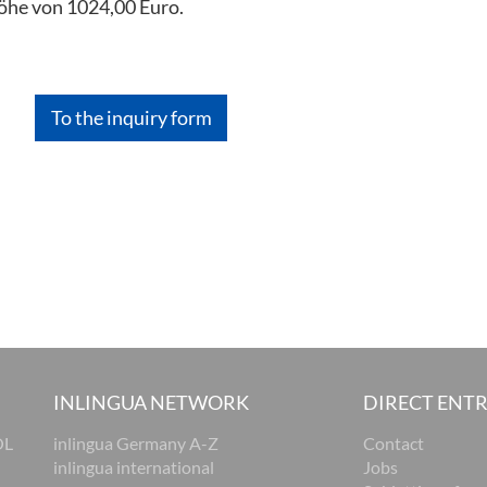
öhe von 1024,00 Euro.
To the inquiry form
INLINGUA NETWORK
DIRECT ENT
OL
inlingua Germany A-Z
Contact
inlingua international
Jobs