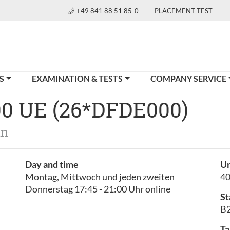
+49 841 88 51 85-0
PLACEMENT TEST
S
EXAMINATION & TESTS
COMPANY SERVICE
00 UE (26*DFDE000)
an
Day and time
Un
Montag, Mittwoch und jeden zweiten
4
Donnerstag 17:45 - 21:00 Uhr online
St
B2
Ta