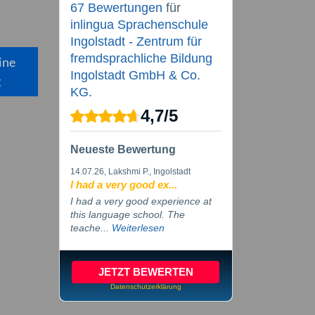
67 Bewertungen
für
inlingua Sprachenschule
Ingolstadt - Zentrum für
fremdsprachliche Bildung
ine
Ingolstadt GmbH & Co.
g
KG.
4,7
/
5
Neueste Bewertung
14.07.26
, Lakshmi P., Ingolstadt
I had a very good ex...
I had a very good experience at
this language school. The
teache...
Weiterlesen
JETZT BEWERTEN
Datenschutzerklärung