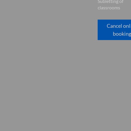
Subletting of
classrooms
Cancel onl
bookin