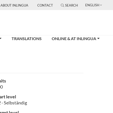
ENGLISH
ABOUT INLINGUA
CONTACT
SEARCH
TRANSLATIONS
ONLINE & AT INLINGUA
its
00
art level
 - Selbständig
rget level