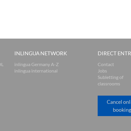
INLINGUA NETWORK
DIRECT ENT
OL
inlingua Germany A-Z
Contact
inlingua international
Jobs
Subletting of
classrooms
Cancel onl
bookin