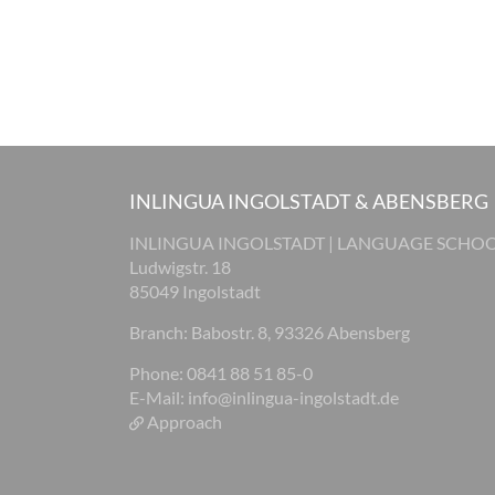
INLINGUA INGOLSTADT & ABENSBERG
INLINGUA INGOLSTADT | LANGUAGE SCHO
Ludwigstr. 18
85049 Ingolstadt
Branch: Babostr. 8, 93326 Abensberg
Phone: 0841 88 51 85-0
E-Mail:
info@inlingua-ingolstadt.de
Approach