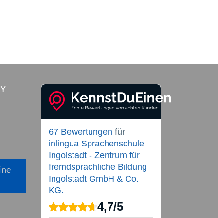
RY
67 Bewertungen
für
inlingua Sprachenschule
Ingolstadt - Zentrum für
fremdsprachliche Bildung
ine
Ingolstadt GmbH & Co.
g
KG.
4,7
/
5