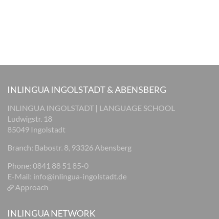
INLINGUA INGOLSTADT & ABENSBERG
INLINGUA INGOLSTADT | LANGUAGE SCHOOL
Ludwigstr. 18
85049 Ingolstadt
Branch: Babostr. 8, 93326 Abensberg
Phone: 0841 88 51 85-0
E-Mail:
info@inlingua-ingolstadt.de
Approach
INLINGUA NETWORK