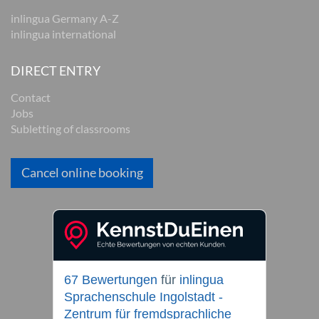
inlingua Germany A-Z
inlingua international
DIRECT ENTRY
Contact
Jobs
Subletting of classrooms
Cancel online booking
67 Bewertungen
für
inlingua
Sprachenschule Ingolstadt -
Zentrum für fremdsprachliche