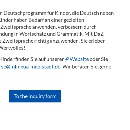
ein Deutschprogramm für Kinder, die Deutsch neben
inder haben Bedarf an einer gezielten
s Zweitsprache anwenden, verbessern durch
endung in Wortschatz und Grammatik. Mit DaZ
ge Zweitsprache richtig anzuwenden. Sie erleben
Wertvolles!
Kinder finden Sie auf unserer
Website
oder Sie
rse@inlingua-ingolstadt.de
. Wir beraten Sie gerne!
To the inquiry form