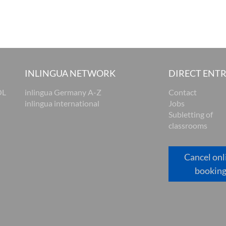
INLINGUA NETWORK
DIRECT ENT
OL
inlingua Germany A-Z
Contact
inlingua international
Jobs
Subletting of
classrooms
Cancel onl
bookin