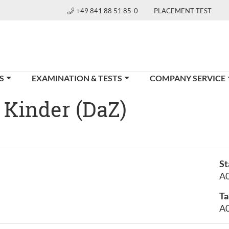
+49 841 88 51 85-0
PLACEMENT TEST
S
EXAMINATION & TESTS
COMPANY SERVICE
 Kinder (DaZ)
St
A0
Ta
A0