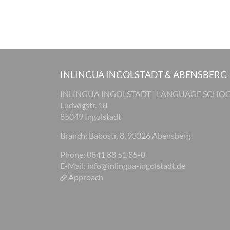
INLINGUA INGOLSTADT & ABENSBERG
INLINGUA INGOLSTADT | LANGUAGE SCHO
Ludwigstr. 18
85049 Ingolstadt
Branch: Babostr. 8, 93326 Abensberg
Phone: 0841 88 51 85-0
E-Mail:
info@inlingua-ingolstadt.de
Approach