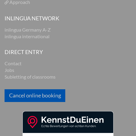
Approach
INLINGUA NETWORK
inlingua Germany A-Z
inlingua international
DIRECT ENTRY
Contact
Jobs
Subletting of classrooms
Cancel online booking