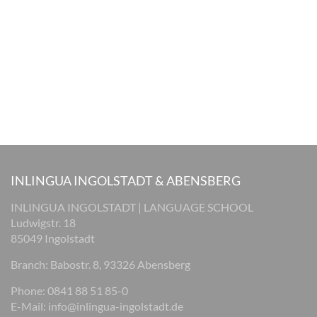
INLINGUA INGOLSTADT & ABENSBERG
INLINGUA INGOLSTADT | LANGUAGE SCHOOL
Ludwigstr. 18
85049 Ingolstadt
Branch: Babostr. 8, 93326 Abensberg
Phone: 0841 88 51 85-0
E-Mail:
info@inlingua-ingolstadt.de