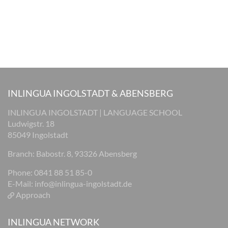
INLINGUA INGOLSTADT & ABENSBERG
INLINGUA INGOLSTADT | LANGUAGE SCHOOL
Ludwigstr. 18
85049 Ingolstadt
Branch: Babostr. 8, 93326 Abensberg
Phone: 0841 88 51 85-0
E-Mail:
info@inlingua-ingolstadt.de
Approach
INLINGUA NETWORK