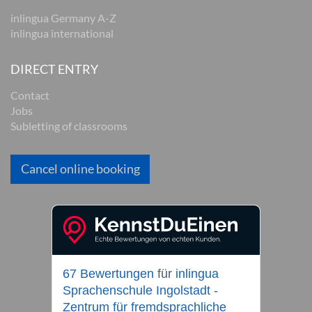
inlingua Germany A-Z
inlingua international
DIRECT ENTRY
Contact
Jobs
Subletting of classrooms
Cancel online booking
67 Bewertungen
für
inlingua
Sprachenschule Ingolstadt -
Zentrum für fremdsprachliche