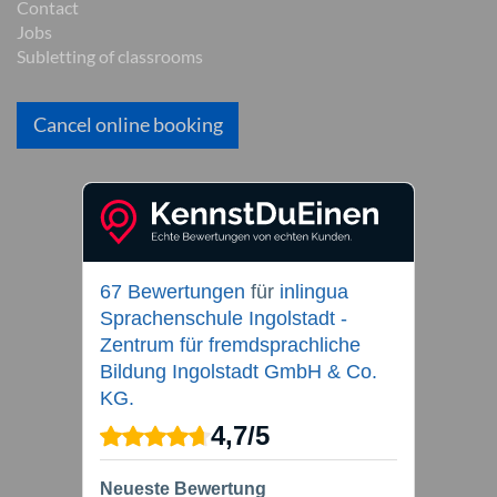
Contact
Jobs
Subletting of classrooms
Cancel online booking
67 Bewertungen
für
inlingua
Sprachenschule Ingolstadt -
Zentrum für fremdsprachliche
Bildung Ingolstadt GmbH & Co.
KG.
4,7
/
5
Neueste Bewertung