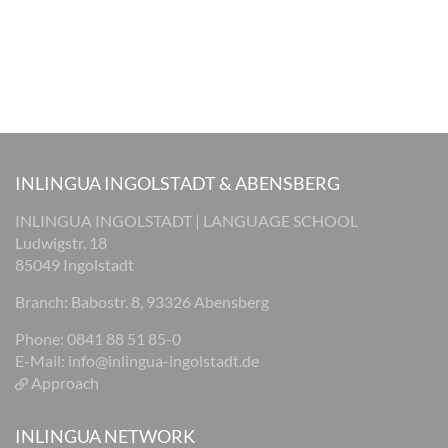
INLINGUA INGOLSTADT & ABENSBERG
INLINGUA INGOLSTADT | LANGUAGE SCHOOL
Ludwigstr. 18
85049 Ingolstadt
Branch: Babostr. 8, 93326 Abensberg
Phone: 0841 88 51 85-0
E-Mail:
info@inlingua-ingolstadt.de
Approach
INLINGUA NETWORK