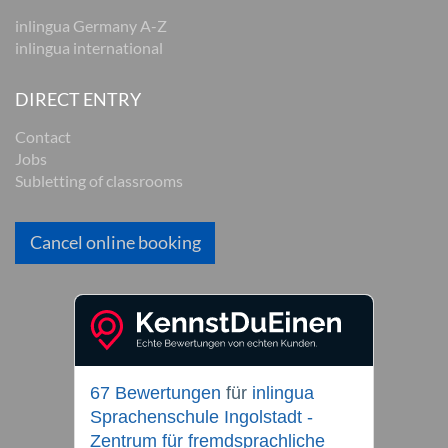
inlingua Germany A-Z
inlingua international
DIRECT ENTRY
Contact
Jobs
Subletting of classrooms
Cancel online booking
67 Bewertungen
für
inlingua
Sprachenschule Ingolstadt -
Zentrum für fremdsprachliche