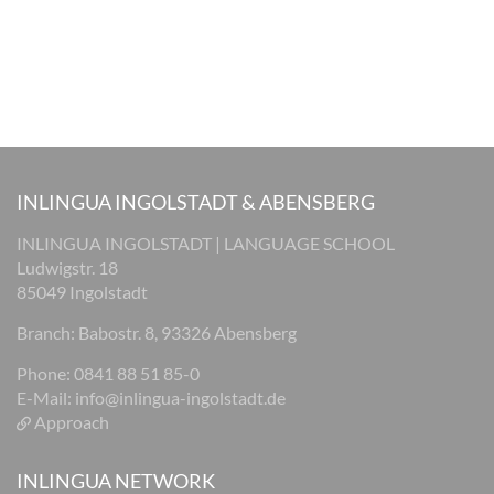
INLINGUA INGOLSTADT & ABENSBERG
INLINGUA INGOLSTADT | LANGUAGE SCHOOL
Ludwigstr. 18
85049 Ingolstadt
Branch: Babostr. 8, 93326 Abensberg
Phone: 0841 88 51 85-0
E-Mail:
info@inlingua-ingolstadt.de
Approach
INLINGUA NETWORK