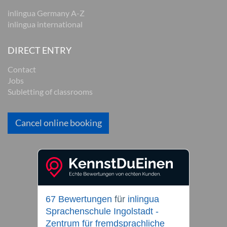
inlingua Germany A-Z
inlingua international
DIRECT ENTRY
Contact
Jobs
Subletting of classrooms
Cancel online booking
67 Bewertungen
für
inlingua
Sprachenschule Ingolstadt -
Zentrum für fremdsprachliche