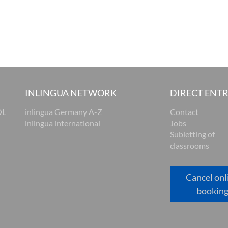
INLINGUA NETWORK
DIRECT ENT
OL
inlingua Germany A-Z
Contact
inlingua international
Jobs
Subletting of
classrooms
Cancel onl
bookin