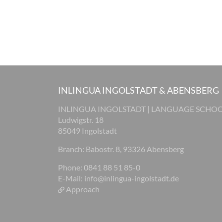
INLINGUA INGOLSTADT & ABENSBERG
INLINGUA INGOLSTADT | LANGUAGE SCHO
Ludwigstr. 18
85049 Ingolstadt
Branch: Babostr. 8, 93326 Abensberg
Phone: 0841 88 51 85-0
E-Mail:
info@inlingua-ingolstadt.de
Approach