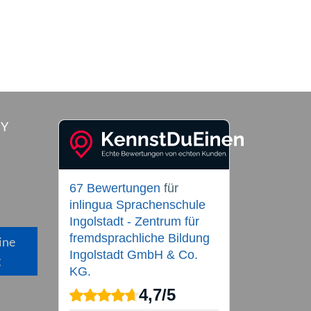
RY
67 Bewertungen
für
inlingua Sprachenschule
Ingolstadt - Zentrum für
fremdsprachliche Bildung
ine
Ingolstadt GmbH & Co.
g
KG.
4,7
/
5