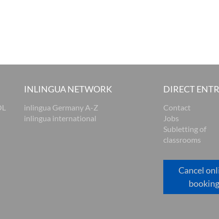
INLINGUA NETWORK
DIRECT ENT
OL
inlingua Germany A-Z
Contact
inlingua international
Jobs
Subletting of
classrooms
Cancel onl
bookin