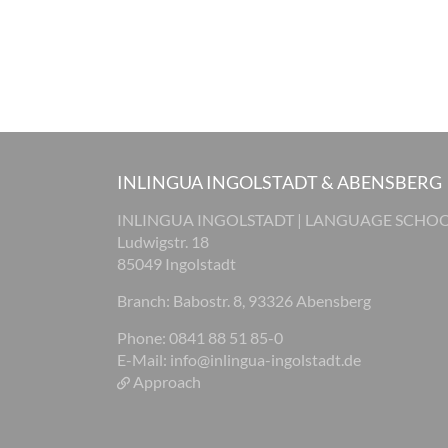
INLINGUA INGOLSTADT & ABENSBERG
INLINGUA INGOLSTADT | LANGUAGE SCHO
Ludwigstr. 18
85049 Ingolstadt
Branch: Babostr. 8, 93326 Abensberg
Phone: 0841 88 51 85-0
E-Mail:
info@inlingua-ingolstadt.de
Approach