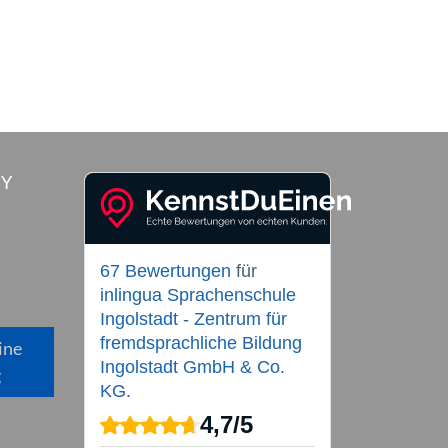
RY
67 Bewertungen
für
inlingua Sprachenschule
Ingolstadt - Zentrum für
fremdsprachliche Bildung
ine
Ingolstadt GmbH & Co.
g
KG.
4,7
/
5