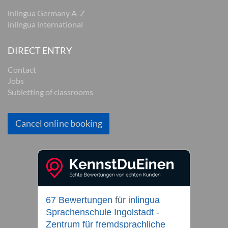
inlingua Germany A-Z
inlingua international
DIRECT ENTRY
Contact
Jobs
Subletting of classrooms
Cancel online booking
67 Bewertungen
für
inlingua
Sprachenschule Ingolstadt -
Zentrum für fremdsprachliche