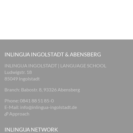
INLINGUA INGOLSTADT & ABENSBERG
INLINGUA INGOLSTADT | LANGUAGE SCHOOL
Ludwigstr. 18
85049 Ingolstadt
Branch: Babostr. 8, 93326 Abensberg
Phone: 0841 88 51 85-0
E-Mail:
info@inlingua-ingolstadt.de
Approach
INLINGUA NETWORK